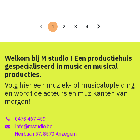
9-11 jaar (A 42 cm, B 56 cm)
12-14 jaar (A 45 cm, B 63 cm)
A = halve borstomtrek
B = lichaamslengte
1
2
3
4
Welkom bij M studio ! Een productiehuis
gespecialiseerd in music en musical
producties.
Volg hier een muziek- of musicalopleiding
en wordt de acteurs en muzikanten van
morgen!
0473 467 459
Info@mstudio.be
Heirbaan 57, 8570 Anzegem