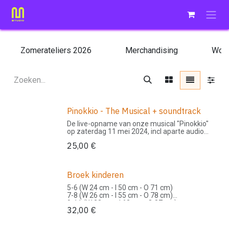
Overslaan naar inhoud
Zomerateliers 2026
Merchandising
Wor
Pinokkio - The Musical + soundtrack
De live-opname van onze musical "Pinokkio"
op zaterdag 11 mei 2024, incl aparte audio
tracks van de songs.
25,00
€
Wordt geleverd op een usb stick in bankkaart
formaat.
Broek kinderen
5-6 (W 24 cm - I 50 cm - O 71 cm)
7-8 (W 26 cm - I 55 cm - O 78 cm)
9-11 (W 28 cm - I 62 cm - O 87 cm)
32,00
€
12-13 (W 30 cm - I 68 cm - O 95 cm)
14-15 (W 32 cm - I 77 cm - O 106 cm)