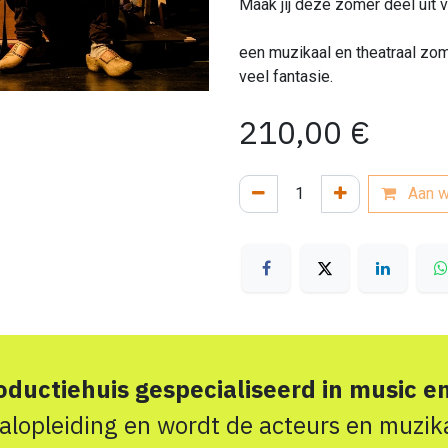
Maak jij deze zomer deel uit 
een muzikaal en theatraal zom
veel fantasie.
210,00
€
Aan w
oductiehuis gespecialiseerd in music e
calopleiding en wordt de acteurs en muz