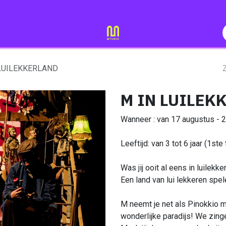
ing
Evenementen
LUILEKKERLAND
M IN LUILEK
Wanneer : van 17 augustus - 
Leeftijd: van 3 tot 6 jaar (1ste 
Was jij ooit al eens in luile
Een land van lui lekkeren spele
M neemt je net als Pinokkio 
wonderlijke paradijs! We zing