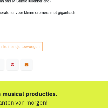
van ons M Studio luilekkerland?
eratelier voor kleine dromers met gigantisch
inkelmandje toevoegen
n musical producties.
ikanten van morgen!